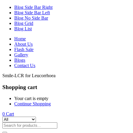
Blog Side Bar Right
Blog Side Bar Left
Blog No Side Bar
Blog Grid
Blog List
Home
About Us
Flash Sale
Gallery
Blogs
Contact Us
‎Smile-LCR for Leucorrhoea
Shopping cart
Your cart is empty
Continue Shopping
0
Cart