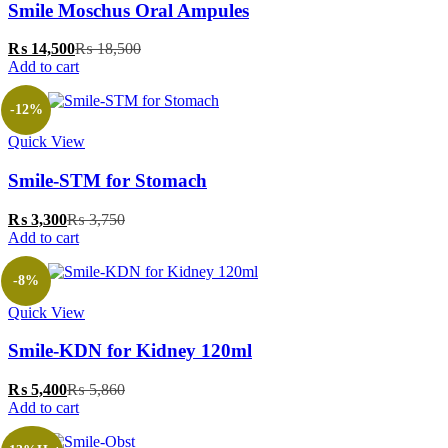
Smile Moschus Oral Ampules
₨
14,500
₨
18,500
Add to cart
-12%
Quick View
‎Smile-STM for Stomach
₨
3,300
₨
3,750
Add to cart
-8%
Quick View
‎Smile-KDN for Kidney 120ml
₨
5,400
₨
5,860
Add to cart