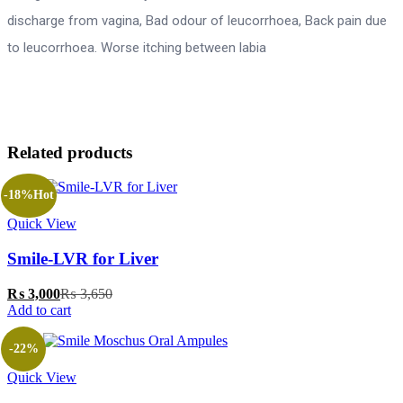
discharge from vagina, Bad odour of leucorrhoea, Back pain due
to leucorrhoea. Worse itching between labia
Related products
-18%
Hot
Quick View
‎Smile-LVR for Liver
₨
3,000
₨
3,650
Add to cart
-22%
Quick View