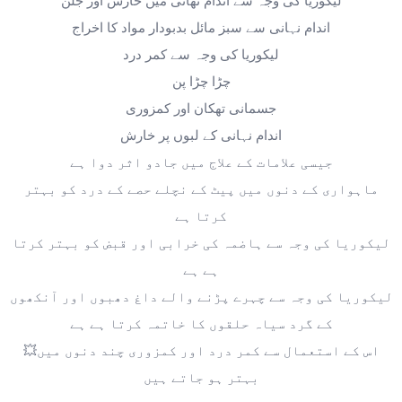
لیکوریا کی وجہ سے اندام نھانی میں خارش اور جلن
اندام نہانی سے سبز مائل بدبودار مواد کا اخراج
لیکوریا کی وجہ سے کمر درد
چڑا چڑا پن
جسمانی تھکان اور کمزوری
اندام نہانی کے لبوں پر خارش
‎جیسی علامات کے علاج میں جادو اثر دوا ہے
ماہواری کے دنوں میں پیٹ کے نچلے حصے کے درد کو بہتر
کرتا ہے
لیکوریا کی وجہ سے ہاضمہ کی خرابی اور قبض کو بہتر کرتا
ہے ہے
لیکوریا کی وجہ سے چہرے پڑنے والے داغ دھبوں اور آنکھوں
کے گرد سیاہ حلقوں کا خاتمہ کرتا ہے ہے
‎💥اس کے استعمال سے کمر درد اور کمزوری چند دنوں میں
بہتر ہو جاتے ہیں