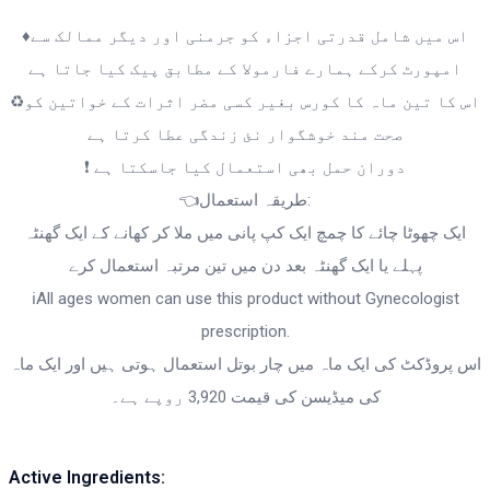
‎♦️اس میں شامل قدرتی اجزاء کو جرمنی اور دیگر ممالک سے
امپورٹ کرکے ہمارے فارمولا کے مطابق پیک کیا جاتا ہے
‎♻اس کا تین ماہ کا کورس بغیر کسی مضر اثرات کے خواتین کو
صحت مند خوشگوار نئ زندگی عطا کرتا ہے
‎❗ دوران حمل بھی استعمال کیا جاسکتا ہے
‎👈طریقہ استعمال:
پہلے یا ایک گھنٹہ بعد دن میں تین مرتبہ استعمال کرے
‎ℹAll ages women can use this product without Gynecologist
prescription.
کی میڈیسن کی قیمت 3,920 روپے ہے۔
Active Ingredients: