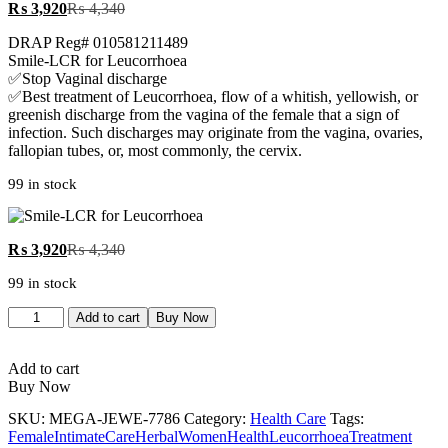
₨
3,920
₨
4,340
‎DRAP Reg# 010581211489
‎Smile-LCR for Leucorrhoea
‎✅Stop Vaginal discharge
‎✅Best treatment of Leucorrhoea, flow of a whitish, yellowish, or
greenish discharge from the vagina of the female that a sign of
infection. Such discharges may originate from the vagina, ovaries,
fallopian tubes, or, most commonly, the cervix.
99 in stock
₨
3,920
₨
4,340
99 in stock
Add to cart
Buy Now
Add to cart
Buy Now
SKU:
MEGA-JEWE-7786
Category:
Health Care
Tags:
FemaleIntimateCare
HerbalWomenHealth
LeucorrhoeaTreatment