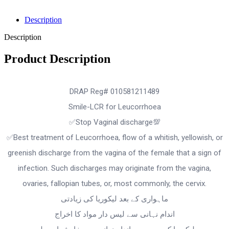
Description
Description
Product Description
‎DRAP Reg# 010581211489
‎Smile-LCR for Leucorrhoea
‎✅Stop Vaginal discharge💯
‎✅Best treatment of Leucorrhoea, flow of a whitish, yellowish, or
greenish discharge from the vagina of the female that a sign of
infection. Such discharges may originate from the vagina,
ovaries, fallopian tubes, or, most commonly, the cervix.
ماہواری کے بعد لیکوریا کی زیادتی
اندام نہانی سے لیس دار مواد کا اخراج