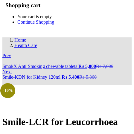
Shopping cart
Your cart is empty
Continue Shopping
Home
Health Care
Prev
‎SmokX Anti-Smoking chewable tablets
₨
5,000
₨
7,000
Next
‎Smile-KDN for Kidney 120ml
₨
5,400
₨
5,860
-10%
‎Smile-LCR for Leucorrhoea