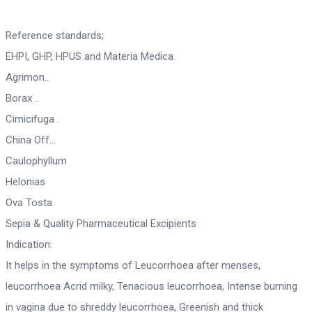
Reference standards;
EHPI, GHP, HPUS and Materia Medica.
Agrimon..
Borax ..
Cimicifuga .
China Off…
Caulophyllum
Helonias
Ova Tosta
Sepia & Quality Pharmaceutical Excipients
Indication:
It helps in the symptoms of Leucorrhoea after menses,
leucorrhoea Acrid milky, Tenacious leucorrhoea, Intense burning
in vagina due to shreddy leucorrhoea, Greenish and thick